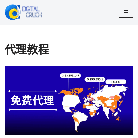
跳
至
正
文
代理教程