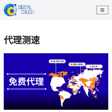
跳
至
正
文
代理测速