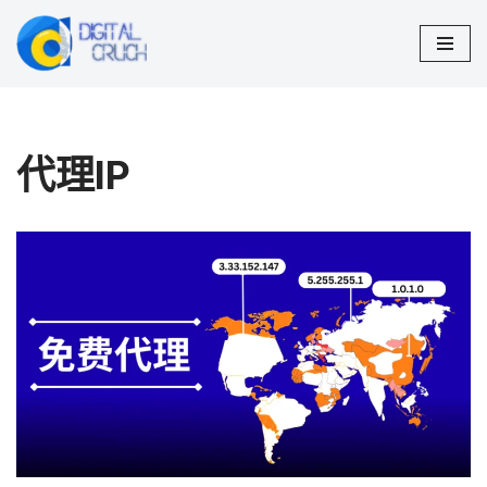
跳
至
正
文
代理IP