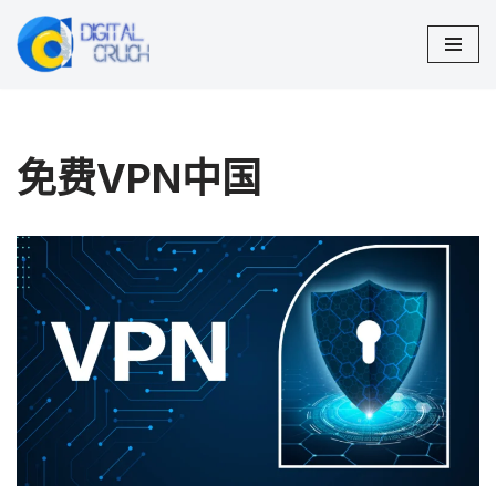
跳
至
正
文
免费VPN中国