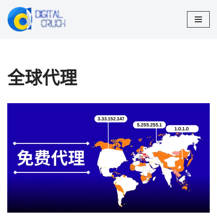
跳
至
正
文
全球代理