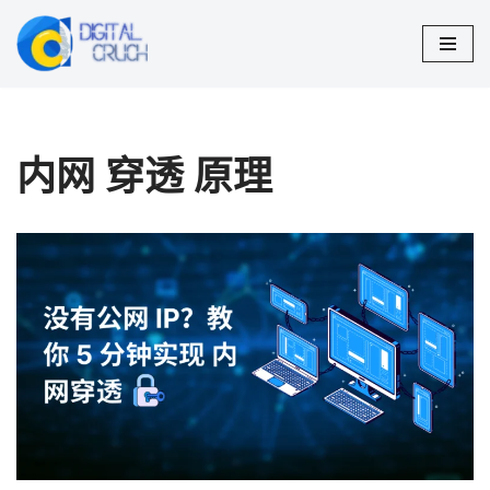
跳
至
正
文
内网 穿透 原理