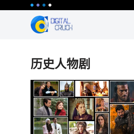
跳
至
正
文
历史人物剧