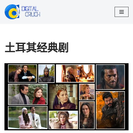
跳
至
正
文
土耳其经典剧