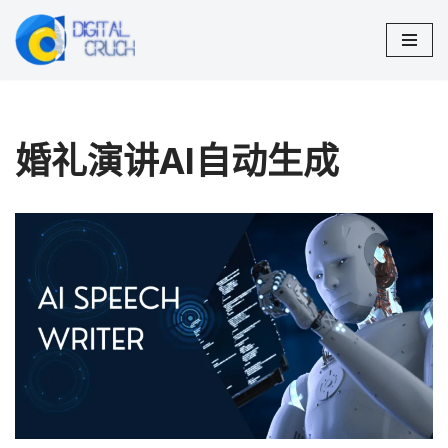
跳
至
正
文
婚礼演讲AI自动生成