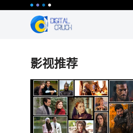
跳
至
正
文
影视推荐