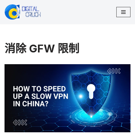
跳
至
正
文
消除 GFW 限制