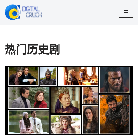
跳
至
正
文
热门历史剧