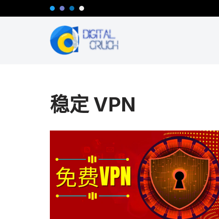
跳
至
正
文
稳定 VPN