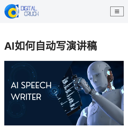
跳
至
正
文
AI如何自动写演讲稿