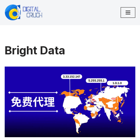
跳
至
正
文
Bright Data