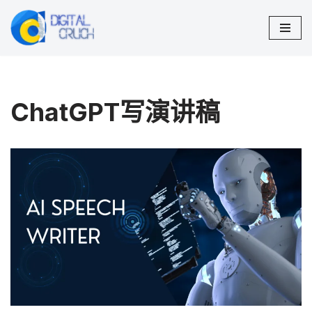
跳
至
正
文
ChatGPT写演讲稿