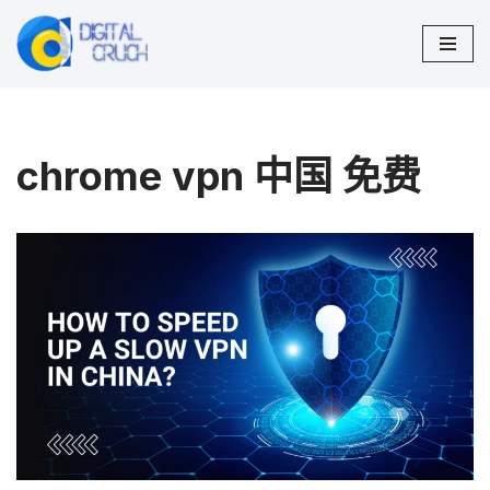
跳
至
正
文
chrome vpn 中国 免费