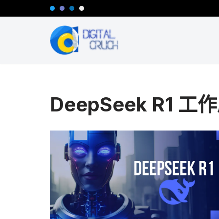
跳
至
正
文
DeepSeek R1 工