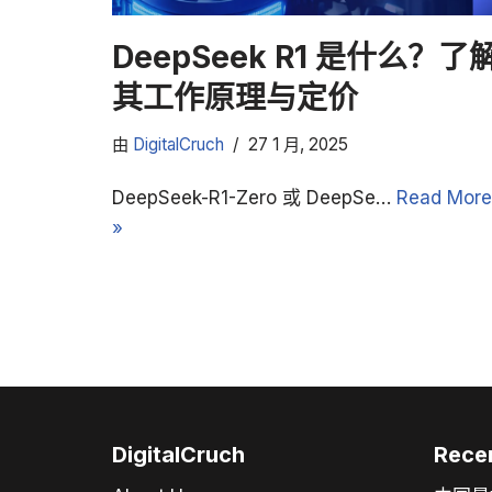
DeepSeek R1 是什么？了
其工作原理与定价
由
DigitalCruch
27 1 月, 2025
DeepSeek-R1-Zero 或 DeepSe…
Read More
»
DigitalCruch
Rece