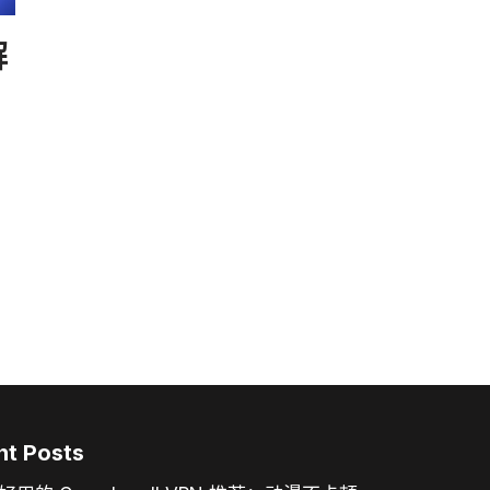
解
nt Posts