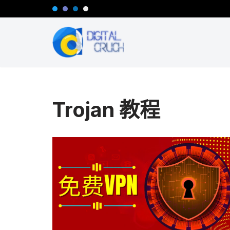
跳
至
正
文
Trojan 教程