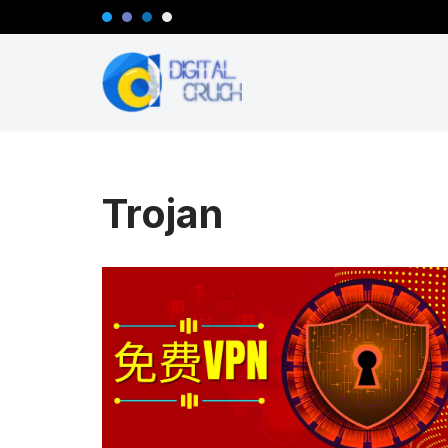
跳
至
正
文
Trojan