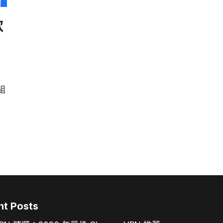
軟
組
nt Posts