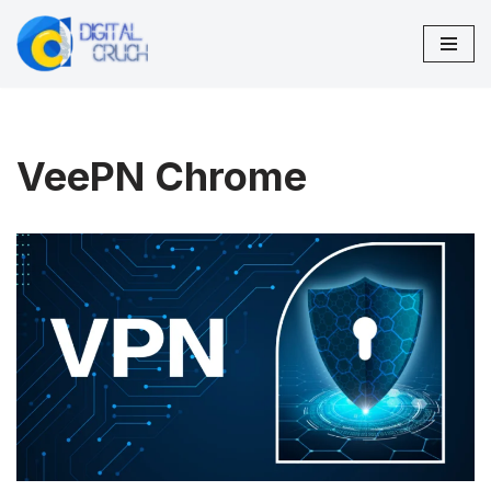
Skip
to
content
VeePN Chrome