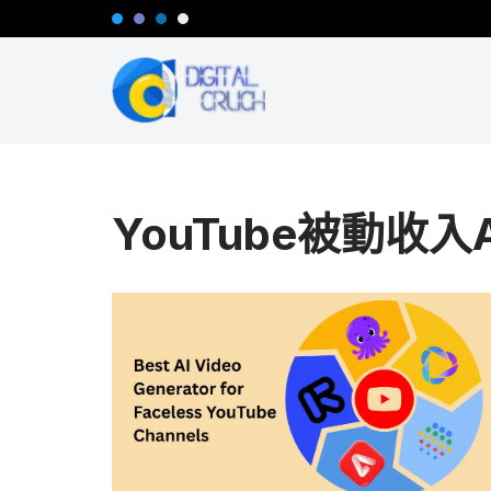
Skip
to
content
YouTube被動收入