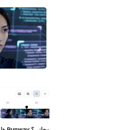
هل Runway مجاني؟