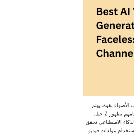
الأضواء بقوة. يهتم
جيل Z وجيل الألفية على يوتيوب بالسرد القصصي وجودة المحتوى والقيمة الترفيهية أكثر من اهتمامهم بظهور
لذكاء الاصطناعي تحقق
و AI احترافية لقنوات اليوتيوب