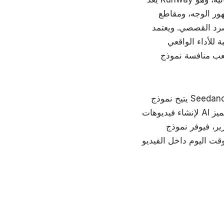
لاصطناعي، والفيديوهات المعتمدة على
ي. ويعتمد Runway على عدة نماذج AI متطورة، مثل Gen-4.5 وGWM-1 وSeedance 2.0، مما
 للأداء الواقعي
صعب منافسة نموذج
يتيح نموذج Seedance 2.0 داخل Runway للمبدعين استخدام أوامر نصية، أو صور، أو حتى مراجع فيديو وصور
لإنشاء فيديوهات AI عالية الجودة لليوتيوب. وبالمثل، يتميز Gen-4.5 بقدرات متقدمة في التخصيص الإبداعي وإنتاج
خل Runway مجموعة قوية من
قت اليوم داخل الفيديو