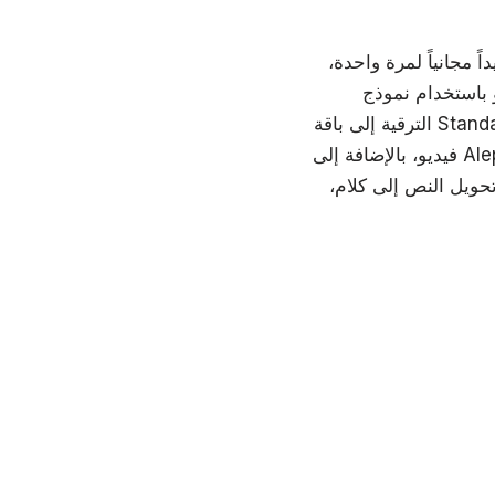
ية المستخدمين فرصة لتجربة المنصة بشكل محدود، حيث توفر 125 رصيداً مجانياً لمرة واحدة،
 نموذج Gen-4 Turbo. أما عند
الترقية إلى باقة Standard، فستحصل على 625 رصيداً شهرياً لاستخدام نماذج تحويل النص إلى فيديو والصور إلى
فيديو، بالإضافة إلى Aleph ومساحة تخزين تصل إلى 100 جيجابايت للأصول. وتبلغ تكلفة باقة Standard حوالي 15
حويل النص إلى كلام،