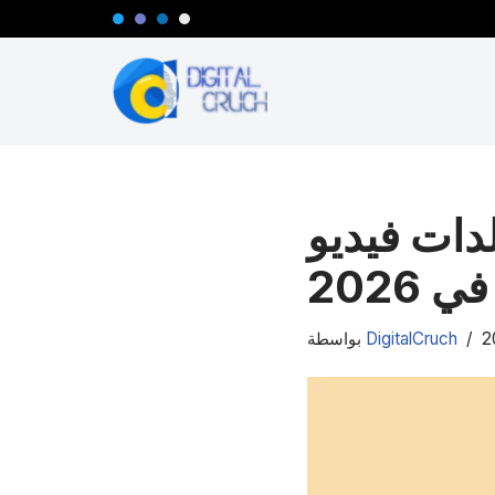
تخطى
إلى
المحتوى
ات فيديو AI لصناعة قنوات يوتيوب
 2026
DigitalCruch
بواسطة