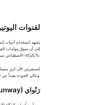
أفضل مولدات فيديو AI
يشهد استخدام أدوات إنشاء
بالذكاء الاصطناعي سيصل إلى 3.44 مليار دولار بحلول عام 2033، مع معدل نمو سنوي مركب يبلغ 20.3%.
لنستعرض الآن أبرز منصات
وعالي الجودة بعيداً عن القوالب التقليدية المكررة للمحتوى المُولد بالذكاء الاصطناعي.
(Runway) رَنْواي