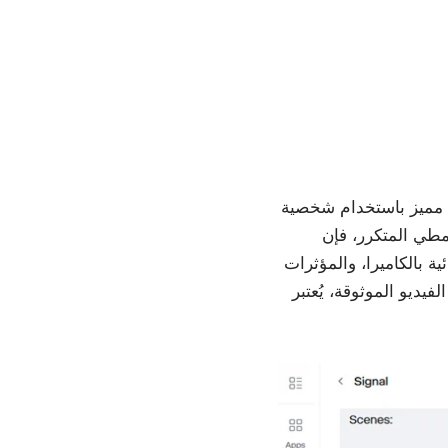
ية AI فريدة مع تجنب المحتوى
ر، فإن Runway Characters يقدم حلاً مثالياً. تتميز هذه الشخصيات التفاعلية بحركات واقعية،
ة بالكاميرا، والمؤثرات
خياراً قوياً لإنشاء مقاطع TikTok، وYouTube