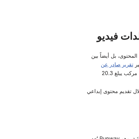
لمحتوى، بل أيضاً بين
ير
لال تقديم محتوى إبداعي
يُعد Runway من أبرز أدوات الذكاء الاصطناعي المتقدمة لتحويل الصور أو النصوص إلى فيديوهات سينمائية، وهو