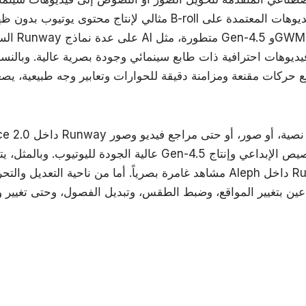
مثالي لإنتاج محتوى يوتيوب بدون ظهور الوجه، ومقاطع B-roll بالذكاء ا
السرد القصص
يديوهات احترافية ذات طابع سينمائي وجودة بصرية عالية. وبالنسبة
ع حركات مقنعة ومزامنة دقيقة للحوارات وتعابير وجه طبيعية، ي
مشاهد غامرة بصرياً. أما من ناحية التعديل والتحرير، فيوفر نموذج Aleph دا
عين بتغيير المواقع، وضبط الطقس، وتبديل الفصول، وحتى تغيير و