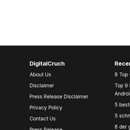
DigitalCruch
Rece
About Us
8 Top 
Disclaimer
Top 9 
Androi
Press Release Disclaimer
5 best
Privacy Policy
5 schn
Contact Us
8 der 
Press Release