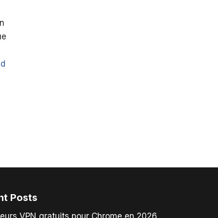
en
ue
ad
nt Posts
leurs VPN gratuits pour Chrome en 2026