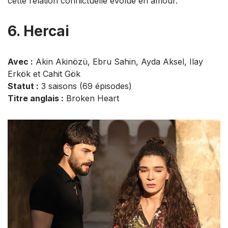
cette relation conflictuelle évolue en amour.
6. Hercai
Avec :
Akin Akinözü, Ebru Sahin, Ayda Aksel, Ilay
Erkök et Cahit Gök
Statut :
3 saisons (69 épisodes)
Titre anglais :
Broken Heart