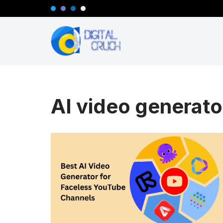
Aller
au
contenu
AI video generato