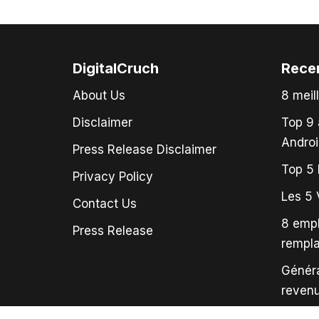
DigitalCruch
Rece
About Us
8 meil
Disclaimer
Top 9 
Androi
Press Release Disclaimer
Top 5 
Privacy Policy
Les 5 
Contact Us
8 empl
Press Release
rempl
Généra
revenu