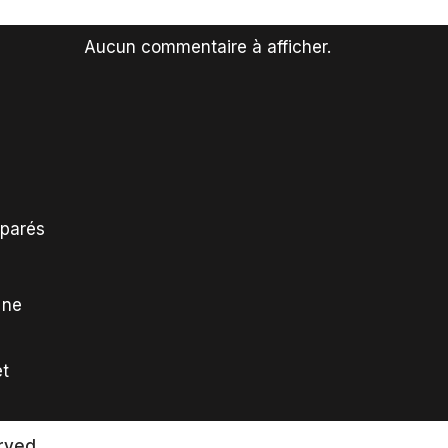
Aucun commentaire à afficher.
mparés
 ne
et
rved.