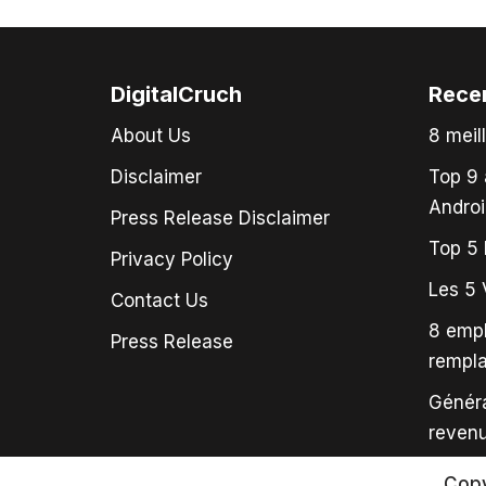
DigitalCruch
Rece
About Us
8 meil
Disclaimer
Top 9 
Androi
Press Release Disclaimer
Top 5 
Privacy Policy
Les 5 
Contact Us
8 empl
Press Release
rempl
Généra
revenu
Copy