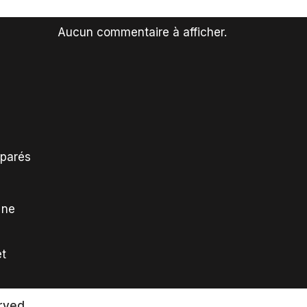
Aucun commentaire à afficher.
mparés
 ne
et
rved.