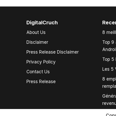
DigitalCruch
Rece
About Us
8 meil
Disclaimer
Top 9 
Androi
Press Release Disclaimer
Top 5 
Privacy Policy
Les 5 
Contact Us
8 empl
Press Release
rempl
Généra
revenu
Copy