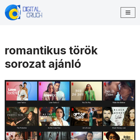
Skip
to
content
romantikus török
sorozat ajánló