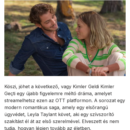
Köszi, jöhet a következő, vagy Kimler Geldi Kimler
Geçti egy újabb figyelemre méltó dráma, amelyet
streamelhetsz ezen az OTT platformon. A sorozat egy
modern romantikus saga, amely egy elsőrangú
ügyvédet, Leyla Taylant követ, aki egy szívszorító
szakítást él át az első szerelmével. Elveszett és nem
tudja, hogyan lépjen tovább az életben.