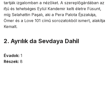
tartják izgalomban a nézőket. A szereplőgárdában az
ifjú és tehetséges Eylül Kandemir kelti életre Füsunt,
míg Selahattin Paşalı, aki a Pera Palota Éjszakája,
Ömer és a Love 101 című sorozatokból ismert, alakítja
Kemalt.
2. Ayrılık da Sevdaya Dahil
Évadok:
1
Részek:
8