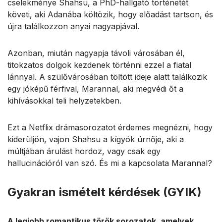
cselekménye Shahsu, a PhD-hallgató történetét
követi, aki Adanába költözik, hogy előadást tartson, és
újra találkozzon anyai nagyapjával.
Azonban, miután nagyapja távoli városában él,
titokzatos dolgok kezdenek történni ezzel a fiatal
lánnyal. A szülővárosában töltött ideje alatt találkozik
egy jóképű férfival, Marannal, aki megvédi őt a
kihívásokkal teli helyzetekben.
Ezt a Netflix drámasorozatot érdemes megnézni, hogy
kiderüljön, vajon Shahsu a kígyók úrnője, aki a
múltjában árulást hordoz, vagy csak egy
hallucinációról van szó. És mi a kapcsolata Marannal?
Gyakran ismételt kérdések (GYIK)
A legjobb romantikus török sorozatok, amelyek