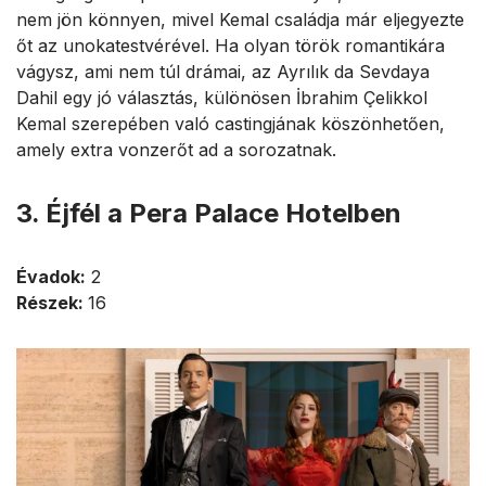
nem jön könnyen, mivel Kemal családja már eljegyezte
őt az unokatestvérével. Ha olyan török romantikára
vágysz, ami nem túl drámai, az Ayrılık da Sevdaya
Dahil egy jó választás, különösen İbrahim Çelikkol
Kemal szerepében való castingjának köszönhetően,
amely extra vonzerőt ad a sorozatnak.
3. Éjfél a Pera Palace Hotelben
Évadok:
2
Részek:
16