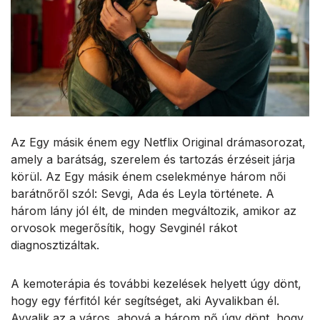
Az Egy másik énem egy Netflix Original drámasorozat,
amely a barátság, szerelem és tartozás érzéseit járja
körül. Az Egy másik énem cselekménye három női
barátnőről szól: Sevgi, Ada és Leyla története. A
három lány jól élt, de minden megváltozik, amikor az
orvosok megerősítik, hogy Sevginél rákot
diagnosztizáltak.
A kemoterápia és további kezelések helyett úgy dönt,
hogy egy férfitól kér segítséget, aki Ayvalikban él.
Ayvalik az a város, ahová a három nő úgy dönt, hogy