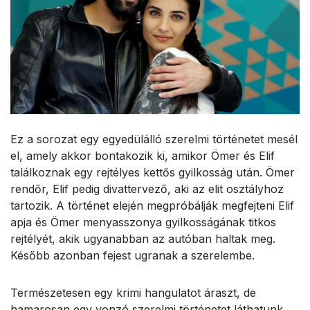
Ez a sorozat egy egyedülálló szerelmi történetet mesél
el, amely akkor bontakozik ki, amikor Ömer és Elif
találkoznak egy rejtélyes kettős gyilkosság után. Ömer
rendőr, Elif pedig divattervező, aki az elit osztályhoz
tartozik. A történet elején megpróbálják megfejteni Elif
apja és Ömer menyasszonya gyilkosságának titkos
rejtélyét, akik ugyanabban az autóban haltak meg.
Később azonban fejest ugranak a szerelembe.
Természetesen egy krimi hangulatot áraszt, de
hamarosan egy vonzó szerelmi történetet láthatunk.