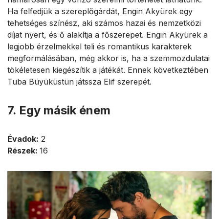
Ha felfedjük a szereplőgárdát, Engin Akyürek egy
tehetséges színész, aki számos hazai és nemzetközi
díjat nyert, és ő alakítja a főszerepet. Engin Akyürek a
legjobb érzelmekkel teli és romantikus karakterek
megformálásában, még akkor is, ha a szemmozdulatai
tökéletesen kiegészítik a játékát. Ennek következtében
Tuba Büyüküstün játssza Elif szerepét.
7. Egy másik énem
Évadok:
2
Részek:
16