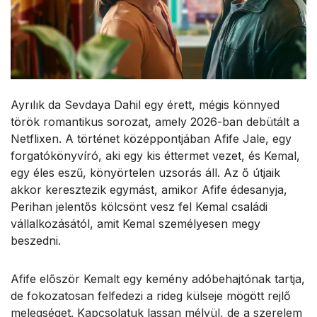
Ayrılık da Sevdaya Dahil egy érett, mégis könnyed
török romantikus sorozat, amely 2026-ban debütált a
Netflixen. A történet középpontjában Afife Jale, egy
forgatókönyvíró, aki egy kis éttermet vezet, és Kemal,
egy éles eszű, könyörtelen uzsorás áll. Az ő útjaik
akkor keresztezik egymást, amikor Afife édesanyja,
Perihan jelentős kölcsönt vesz fel Kemal családi
vállalkozásától, amit Kemal személyesen megy
beszedni.
Afife először Kemalt egy kemény adóbehajtónak tartja,
de fokozatosan felfedezi a rideg külseje mögött rejlő
melegséget. Kapcsolatuk lassan mélyül, de a szerelem