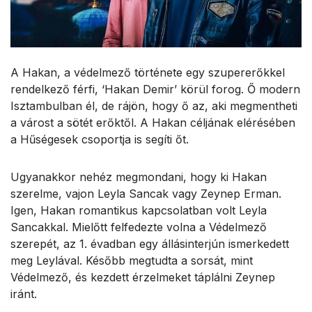
A Hakan, a védelmező története egy szupererőkkel
rendelkező férfi, ‘Hakan Demir’ körül forog. Ő modern
Isztambulban él, de rájön, hogy ő az, aki megmentheti
a várost a sötét erőktől. A Hakan céljának elérésében
a Hűségesek csoportja is segíti őt.
Ugyanakkor nehéz megmondani, hogy ki Hakan
szerelme, vajon Leyla Sancak vagy Zeynep Erman.
Igen, Hakan romantikus kapcsolatban volt Leyla
Sancakkal. Mielőtt felfedezte volna a Védelmező
szerepét, az 1. évadban egy állásinterjún ismerkedett
meg Leylával. Később megtudta a sorsát, mint
Védelmező, és kezdett érzelmeket táplálni Zeynep
iránt.