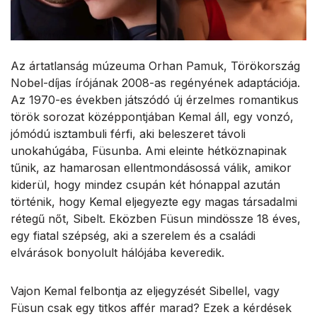
Az ártatlanság múzeuma Orhan Pamuk, Törökország
Nobel-díjas írójának 2008-as regényének adaptációja.
Az 1970-es években játszódó új érzelmes romantikus
török sorozat középpontjában Kemal áll, egy vonzó,
jómódú isztambuli férfi, aki beleszeret távoli
unokahúgába, Füsunba. Ami eleinte hétköznapinak
tűnik, az hamarosan ellentmondásossá válik, amikor
kiderül, hogy mindez csupán két hónappal azután
történik, hogy Kemal eljegyezte egy magas társadalmi
rétegű nőt, Sibelt. Eközben Füsun mindössze 18 éves,
egy fiatal szépség, aki a szerelem és a családi
elvárások bonyolult hálójába keveredik.
Vajon Kemal felbontja az eljegyzését Sibellel, vagy
Füsun csak egy titkos affér marad? Ezek a kérdések