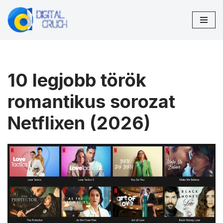
Skip
to
content
10 legjobb török
romantikus sorozat
Netflixen (2026)