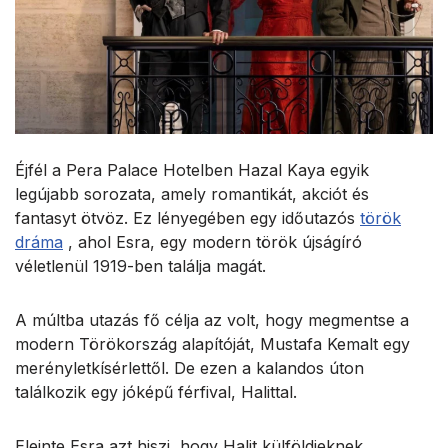
Éjfél a Pera Palace Hotelben Hazal Kaya egyik
legújabb sorozata, amely romantikát, akciót és
fantasyt ötvöz.
Ez lényegében egy időutazós
török
dráma
, ahol Esra, egy modern török újságíró
véletlenül 1919-ben találja magát.
A múltba utazás fő célja az volt, hogy megmentse a
modern Törökország alapítóját, Mustafa Kemalt egy
merényletkísérlettől. De ezen a kalandos úton
találkozik egy jóképű férfival, Halittal.
Eleinte Esra azt hiszi, hogy Halit külföldieknek