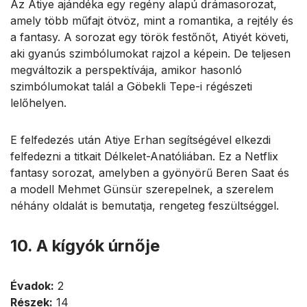
Az Atiye ajándéka egy regény alapú drámasorozat,
amely több műfajt ötvöz, mint a romantika, a rejtély és
a fantasy. A sorozat egy török festőnőt, Atiyét követi,
aki gyanús szimbólumokat rajzol a képein. De teljesen
megváltozik a perspektívája, amikor hasonló
szimbólumokat talál a Göbekli Tepe-i régészeti
lelőhelyen.
E felfedezés után Atiye Erhan segítségével elkezdi
felfedezni a titkait Délkelet-Anatóliában. Ez a Netflix
fantasy sorozat, amelyben a gyönyörű Beren Saat és
a modell Mehmet Günsür szerepelnek, a szerelem
néhány oldalát is bemutatja, rengeteg feszültséggel.
10. A kígyók úrnője
Évadok:
2
Részek:
14