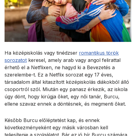
Ha középiskolás vagy tinédzser
romantikus török
sorozatot
keresel, amely arab vagy angol felirattal
érhető el a Netflixen, ne hagyd ki a Bevezetés a
szerelembe-t. Ez a Netflix sorozat egy 17 éves,
társadalom által kitaszított középiskolás diákokból álló
csoportról szól. Miután egy panasz érkezik, az iskola
úgy dönt, hogy kirúgja őket, egy női tanár, Burcu,
ellene szavaz ennek a döntésnek, és megmenti őket.
Később Burcu előléptetést kap, és ennek
következményeként egy másik városban kell
teljesítenie a szolgálatot. Bár ez jó hír Burcu számára,