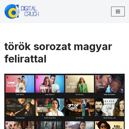
Skip
to
content
török sorozat magyar
felirattal