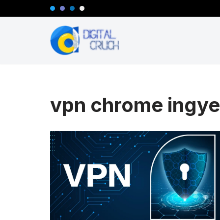
Skip
to
content
vpn chrome ingy