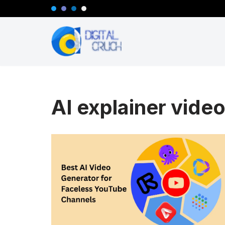
Lompat
ke
konten
AI explainer vide