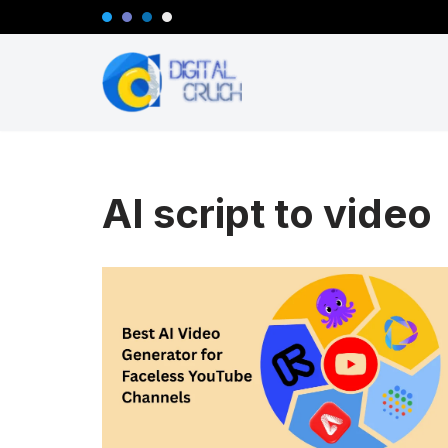
Lompat
ke
konten
AI script to video