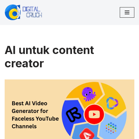
Lompat
ke
konten
AI untuk content
creator