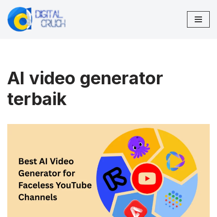
Lompat
ke
konten
AI video generator
terbaik