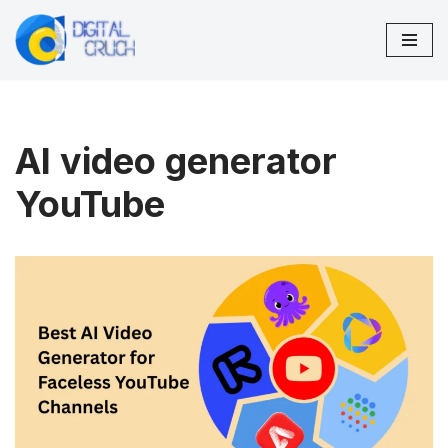
Lompat
ke
konten
AI video generator
YouTube