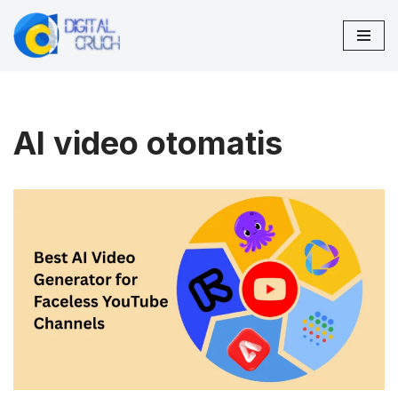
Lompat
ke
konten
AI video otomatis