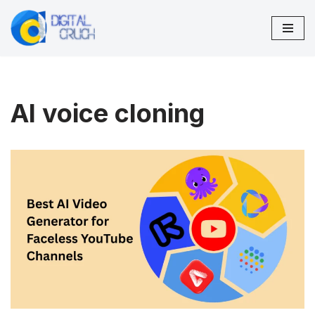
Lompat
ke
konten
AI voice cloning