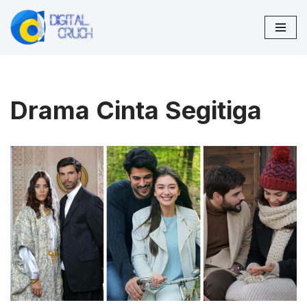
Lompat
ke
konten
Drama Cinta Segitiga