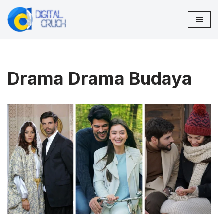
Lompat
ke
konten
Drama Drama Budaya