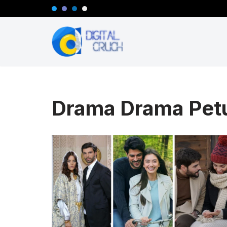
Lompat
ke
konten
Drama Drama Pet