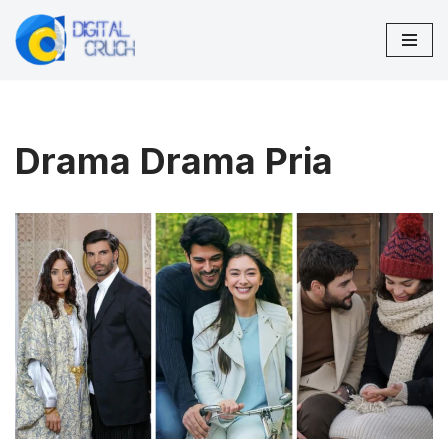
Lompat
ke
konten
Drama Drama Pria