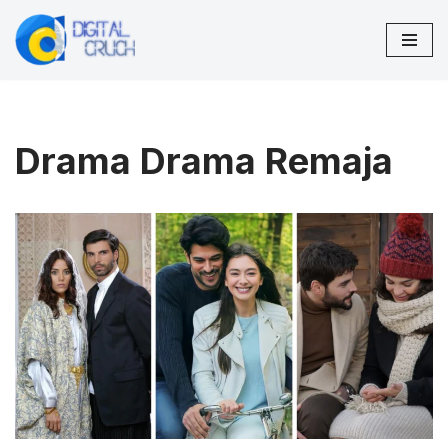
Lompat
ke
konten
Drama Drama Remaja