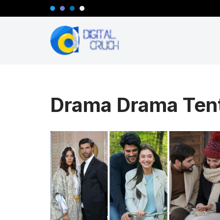
Lompat
ke
konten
Drama Drama Ten