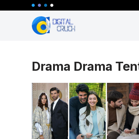
Lompat
ke
konten
Drama Drama Ten