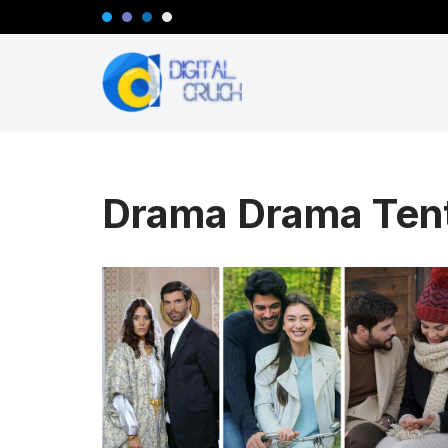
Lompat
ke
konten
Drama Drama Ten