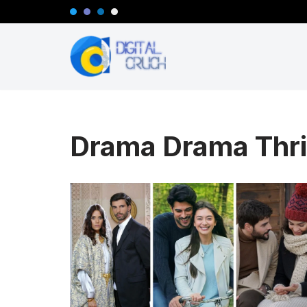
Lompat
ke
konten
Drama Drama Thril